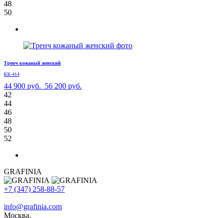
48
50
Тренч кожаный женский
КК-414
44 900 руб.
56 200 руб.
42
44
46
48
50
52
GRAFINIA
+7 (347) 258-88-57
info@grafinia.com
Москва,