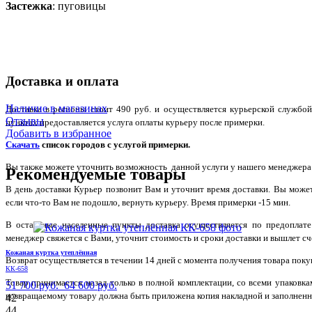
Застежка
: пуговицы
Доставка и оплата
Наличие в магазинах
Доставка в регионы стоит 490 руб. и осуществляется курьерской служб
Отзывы
пунктах предоставляется услуга оплаты курьеру после примерки.
Добавить в избранное
Скачать
список городов с услугой примерки.
Вы также можете уточнить возможность данной услуги у нашего менеджера по
Рекомендуемые товары
В день доставки Курьер позвонит Вам и уточнит время доставки. Вы може
если что-то Вам не подошло, вернуть курьеру. Время примерки -15 мин.
В остальные населенные пункты доставка осуществляется по предоплате
менеджер свяжется с Вами, уточнит стоимость и сроки доставки и вышлет сче
Кожаная куртка утеплённая
Возврат осуществляется в течении 14 дней с момента получения товара поку
КК-658
Товар принимается назад только в полной комплектации, со всеми упаковк
51 700 руб.
64 600 руб.
возвращаемому товару должна быть приложена копия накладной и заполненн
42
44