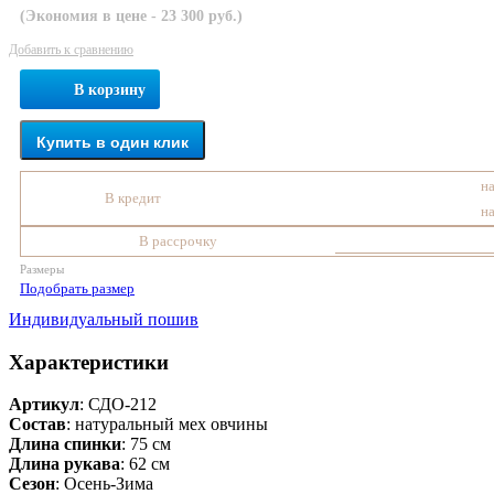
(Экономия в цене - 23 300 руб.)
Добавить к сравнению
В корзину
Купить в один клик
на
В кредит
на
В рассрочку
Размеры
Подобрать размер
Индивидуальный пошив
Характеристики
Артикул
: СДО-212
Состав
:
натуральный мех овчины
Длина спинки
: 75 см
Длина рукава
: 62 см
Сезон
: Осень-Зима