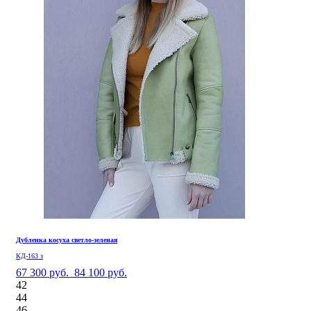
Дубленка косуха светло-зеленая
КД-163 з
67 300 руб.
84 100 руб.
42
44
46