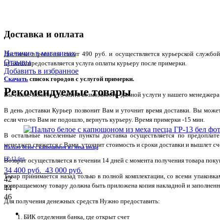
Доставка и оплата
Наличие в магазинах
Доставка в регионы стоит 490 руб. и осуществляется курьерской служб
Отзывы
пунктах предоставляется услуга оплаты курьеру после примерки.
Добавить в избранное
Скачать
список городов с услугой примерки.
Рекомендуемые товары
Вы также можете уточнить возможность данной услуги у нашего менеджера по
В день доставки Курьер позвонит Вам и уточнит время доставки. Вы може
если что-то Вам не подошло, вернуть курьеру. Время примерки -15 мин.
В остальные населенные пункты доставка осуществляется по предоплате
менеджер свяжется с Вами, уточнит стоимость и сроки доставки и вышлет сче
Пальто белое с капюшоном из меха песца
ГР-13 бел
Возврат осуществляется в течении 14 дней с момента получения товара поку
34 400 руб.
43 000 руб.
Товар принимается назад только в полной комплектации, со всеми упаковк
42
возвращаемому товару должна быть приложена копия накладной и заполненн
44
46
Для получения денежных средств Нужно предоставить:
БИК отделения банка, где открыт счет